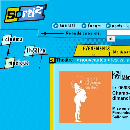
en
Théâtre
>
nouveautés
<
festival
a
cinema
Mêm
le 06/0
Champ-d
dimanch
Mise en s
Fernandez
Salignon 