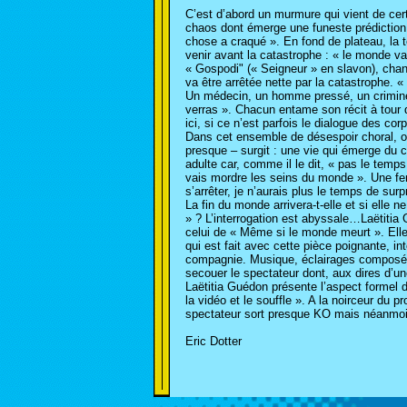
C’est d’abord un murmure qui vient de cert
chaos dont émerge une funeste prédiction 
chose a craqué ». En fond de plateau, la
venir avant la catastrophe : « le monde v
« Gospodi" (« Seigneur » en slavon), chant
va être arrêtée nette par la catastrophe. 
Un médecin, un homme pressé, un criminel 
verras ». Chacun entame son récit à tour
ici, si ce n’est parfois le dialogue des cor
Dans cet ensemble de désespoir choral, 
presque – surgit : une vie qui émerge du c
adulte car, comme il le dit, « pas le temps
vais mordre les seins du monde ». Une fe
s’arrêter, je n’aurais plus le temps de surp
La fin du monde arrivera-t-elle et si elle
» ? L’interrogation est abyssale…Laëtitia 
celui de « Même si le monde meurt ». Elle s
qui est fait avec cette pièce poignante, i
compagnie. Musique, éclairages composés 
secouer le spectateur dont, aux dires d’une
Laëtitia Guédon présente l’aspect formel 
la vidéo et le souffle ». A la noirceur du 
spectateur sort presque KO mais néanmoi
Eric Dotter