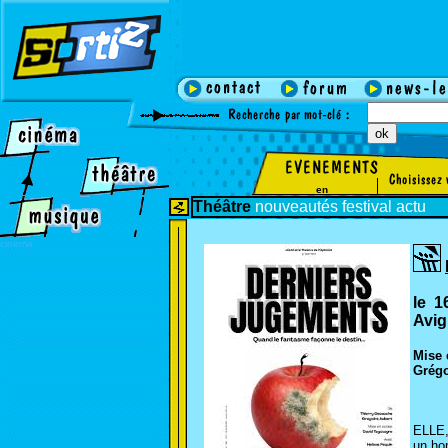
en
Théâtre
nouveautés
festival
actu
cinema
le 1
Avig
Mise 
Grégo
ELLE,
un ho