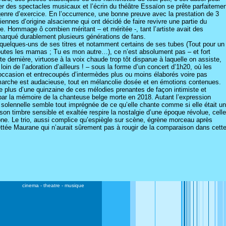
er des spectacles musicaux et l’écrin du théâtre Essaïon se prête parfaiteme
genre d’exercice. En l’occurrence, une bonne preuve avec la prestation de 3
ennes d’origine alsacienne qui ont décidé de faire revivre une partie du
e. Hommage ô combien méritant – et méritée -, tant l’artiste avait des
marqué durablement plusieurs générations de fans.
r quelques-uns de ses titres et notamment certains de ses tubes (Tout pour un
utes les mamas ; Tu es mon autre…), ce n’est absolument pas – et fort
e dernière, virtuose à la voix chaude trop tôt disparue à laquelle on assiste,
oin de l’adoration d’ailleurs ! – sous la forme d’un concert d’1h20, où les
’occasion et entrecoupés d’intermèdes plus ou moins élaborés voire pas
 démarche est audacieuse, tout en mélancolie dosée et en émotions contenues.
ée plus d’une quinzaine de ces mélodies prenantes de façon intimiste et
par la mémoire de la chanteuse belge morte en 2018. Autant l’expression
n solennelle semble tout imprégnée de ce qu’elle chante comme si elle était un
son timbre sensible et exaltée respire la nostalgie d’une époque révolue, celle
ne. Le trio, aussi complice qu’espiègle sur scène, égrène morceau après
ettée Maurane qui n’aurait sûrement pas à rougir de la comparaison dans cett
cinema
-
theatre
-
musique