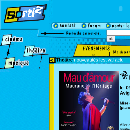
en
Théâtre
nouveautés
festival
actu
cinema
le 0
Avig
Mise 
(pian
Aller
boulev