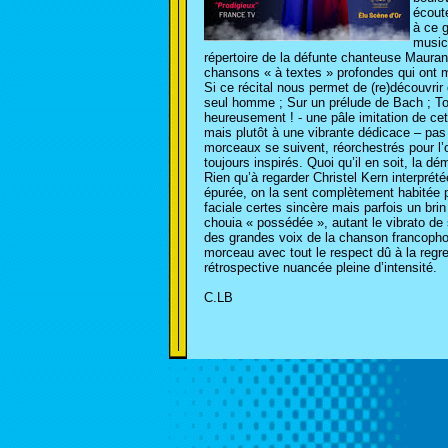
écout
à ce 
musici
répertoire de la défunte chanteuse Mauran
chansons « à textes » profondes qui ont 
Si ce récital nous permet de (re)découvri
seul homme ; Sur un prélude de Bach ; To
heureusement ! - une pâle imitation de cett
mais plutôt à une vibrante dédicace – pas l
morceaux se suivent, réorchestrés pour l
toujours inspirés. Quoi qu’il en soit, la
Rien qu’à regarder Christel Kern interprét
épurée, on la sent complètement habitée 
faciale certes sincère mais parfois un bri
chouia « possédée », autant le vibrato de 
des grandes voix de la chanson francopho
morceau avec tout le respect dû à la regr
rétrospective nuancée pleine d’intensité.
C.LB