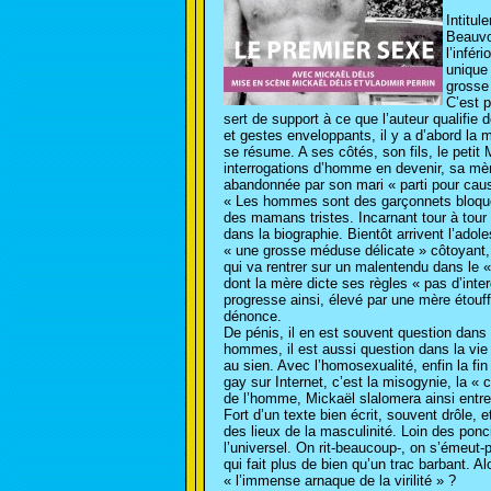
Intitul
Beauvoi
l’infér
unique 
grosse 
C’est p
sert de support à ce que l’auteur qualifie
et gestes enveloppants, il y a d’abord la 
se résume. A ses côtés, son fils, le petit
interrogations d’homme en devenir, sa mèr
abandonnée par son mari « parti pour caus
« Les hommes sont des garçonnets bloqués à
des mamans tristes. Incarnant tour à tour
dans la biographie. Bientôt arrivent l’ado
« une grosse méduse délicate » côtoyant, 
qui va rentrer sur un malentendu dans le « c
dont la mère dicte ses règles « pas d’interdi
progresse ainsi, élevé par une mère étouffa
dénonce.
De pénis, il en est souvent question dans 
hommes, il est aussi question dans la vie 
au sien. Avec l’homosexualité, enfin la fin
gay sur Internet, c’est la misogynie, la « c
de l’homme, Mickaël slalomera ainsi entre
Fort d’un texte bien écrit, souvent drôle, 
des lieux de la masculinité. Loin des ponc
l’universel. On rit-beaucoup-, on s’émeut-
qui fait plus de bien qu’un trac barbant. A
« l’immense arnaque de la virilité » ?