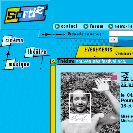
en
Théâtre
nouveautés
festival
actu
cinema
L
25 jui
le 04
Pourq
18 et
Mise e
Mickaë