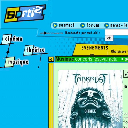
en
Musique
concerts
festival
actu
>
s
cinema
l
Le
pr
fi
et