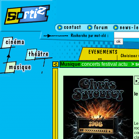
en
Musique
concerts
festival
actu
>
s
cinema
l
Le
ro
co
cl