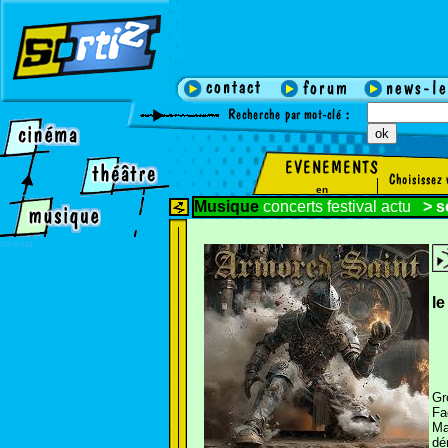
en
Musique
concerts
festival
actu
>
s
cinema
l
Gr
Fa
Ma
dé