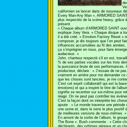
de
Ve
californien se lancer dans de nouveaux d
Every Man-Any Man », ARMORED SAINT ren
plus respectés de la scène heavy, grâce à
présent.
« Chaque album d’ARMORED SAINT ouvre un
explique Joey Vera. « Chaque disque a tou
il a été créé. « Emotion Factory Reset »
composer, je dis toujours que l’on peut fai
influences accumulées au fil des années, l
ça s’imprégner en nous, pour faire émerge
audacieux. »
John, chanteur respecté s'il en est, travai
% de ses parties vocales sur les trois de
la puissance brute de ses performances. A
producteur, déclare : « J’essaie de ne pas 
vraiment en arrière pour me demander ce qu
que les choses sont lancées, je me conten
C'est cet esprit collaboratif qui est la ba
émotions) et qui a inspiré le titre de l'a
signifie se recentrer sur soi-même pour ret
réagir. On ne peut pas contrôler les événem
C'est la façon dont on interprète les chos
ajoute : « Le monde traverse une période 
une usine et, dans le sens le plus positif 
de meilleures versions de nous-mêmes. »
En amont de la sortie de l’album, le group
The Bone ». Bush commente : « Cette ch
déchirants, des rythmes géniaux et un ch