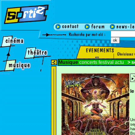
en
Musique
concerts
festival
actu
>
s
cinema
l
Un
se
ha
Br