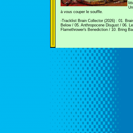
li
Un
à vous couper le souffle.
-Tracklist Brain Collector (2026) : 01. Bra
Below / 05. Anthropocene Disgust / 06. Le
Flamethrower's Benediction / 10. Bring B