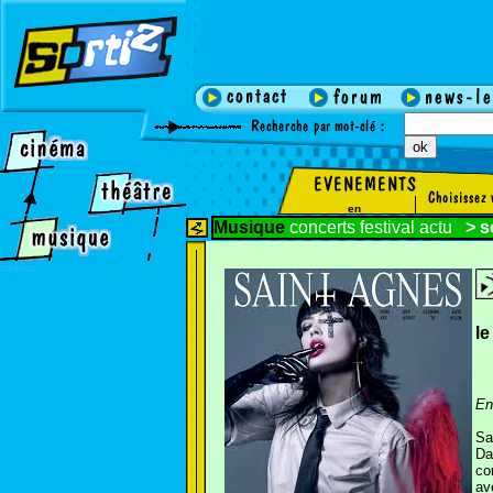
en
Musique
concerts
festival
actu
>
s
cinema
l
En
Sa
Da
co
av