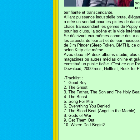
so
un
terrifiante et transcendante.
Alliant puissance industrielle brute, élég
a créé un son fait pour les pistes de dans
chaos transcendant les genres de Poppy et
pour les clubs, la scène et le vide intérieur
Se décrivant eux-mêmes comme des « cont
les aspects de leur art et de leur musique.
de Jim Pinder (Sleep Token, BMTH), ce qui 
selon Kitty elle-même.
Avec deux EP, deux albums studio, plus de
magazines ou autres médias online et grâc
constitué un public fidèle. C'est ce que l'
Download, 2000trees, Hellfest, Rock for
-Tracklist :
1. Good Boy
2. The Ghost
3. The Father, The Son and The Holy Bea
4. The Beast
5. Song For Mia
6. Everything You Denied
7. The Blood Beat (Angel in the Marble)
8. Gods of War
9. Get Them Out
10. Where Do I Begin?