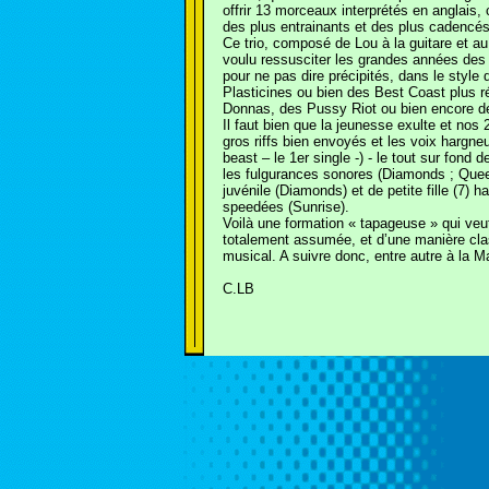
offrir 13 morceaux interprétés en anglais,
des plus entrainants et des plus cadencés
Ce trio, composé de Lou à la guitare et au 
voulu ressusciter les grandes années des
pour ne pas dire précipités, dans le sty
Plasticines ou bien des Best Coast plus
Donnas, des Pussy Riot ou bien encore de
Il faut bien que la jeunesse exulte et nos
gros riffs bien envoyés et les voix hargn
beast – le 1er single -) - le tout sur fond 
les fulgurances sonores (Diamonds ; Queer
juvénile (Diamonds) et de petite fille (7) h
speedées (Sunrise).
Voilà une formation « tapageuse » qui veut
totalement assumée, et d’une manière clas
musical. A suivre donc, entre autre à la M
C.LB