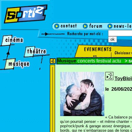
en
Musique
concerts
festival
actu
>
s
cinema
ToyBloï
le 26/06/20
« Ca balance pa
qu’on pourrait penser – et même chanter 
pop/rock/punk & garage assez énergique, p
bords, qui ne s’embarrasse pas de longs 