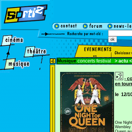
en
Musique
concerts
festival
>
actu
<
cinema
- c
en tour
le 12/
One Night
Wembley S
Queen au 