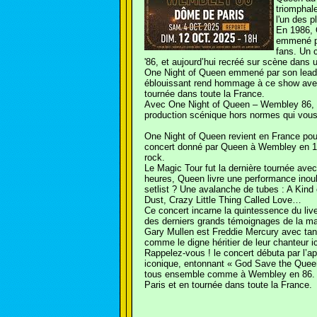
triomphal
l'un des 
En 1986, Q
emmené pa
fans. Un 
'86, et aujourd’hui recréé sur scène dan
One Night of Queen emmené par son leade
éblouissant rend hommage à ce show avec 
tournée dans toute la France.
Avec One Night of Queen – Wembley 86, re
production scénique hors normes qui vous
One Night of Queen revient en France pou
concert donné par Queen à Wembley en 1986
rock.
Le Magic Tour fut la dernière tournée ave
heures, Queen livre une performance inoub
setlist ? Une avalanche de tubes : A Kin
Dust, Crazy Little Thing Called Love…
Ce concert incarne la quintessence du live
des derniers grands témoignages de la m
Gary Mullen est Freddie Mercury avec tan
comme le digne héritier de leur chanteur i
Rappelez-vous ! le concert débuta par l’a
iconique, entonnant « God Save the Queen
tous ensemble comme à Wembley en 86. O
Paris et en tournée dans toute la France.