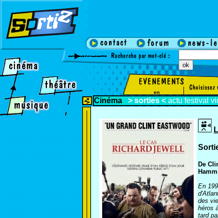
en
Cinéma
>
sorties
<
actu
festival
v
cinema
L
Sorti
De Cli
Hamm, 
En 1996
d'Atlan
des vie
héros à
tard pa