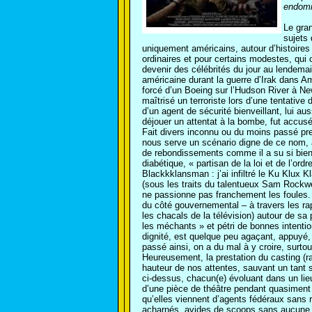
endomm
Le gra
sujets 
uniquement américains, autour d’histoires
ordinaires et pour certains modestes, qui 
devenir des célébrités du jour au lendemain
américaine durant la guerre d’Irak dans A
forcé d’un Boeing sur l’Hudson River à New
maîtrisé un terroriste lors d’une tentative 
d’un agent de sécurité bienveillant, lui au
déjouer un attentat à la bombe, fut accusé à
Fait divers inconnu ou du moins passé pre
nous serve un scénario digne de ce nom, a
de rebondissements comme il a su si bien
diabétique, « partisan de la loi et de l’o
Blackkklansman : j’ai infiltré le Ku Klux 
(sous les traits du talentueux Sam Rockwel
ne passionne pas franchement les foules.
du côté gouvernemental – à travers les ra
les chacals de la télévision) autour de sa 
les méchants » et pétri de bonnes intenti
dignité, est quelque peu agaçant, appuyé, 
passé ainsi, on a du mal à y croire, surto
Heureusement, la prestation du casting (r
hauteur de nos attentes, sauvant un tant s
ci-dessus, chacun(e) évoluant dans un lieu
d’une pièce de théâtre pendant quasiment 
qu’elles viennent d’agents fédéraux sans 
acharnés, avides de scoops sans aucune pr