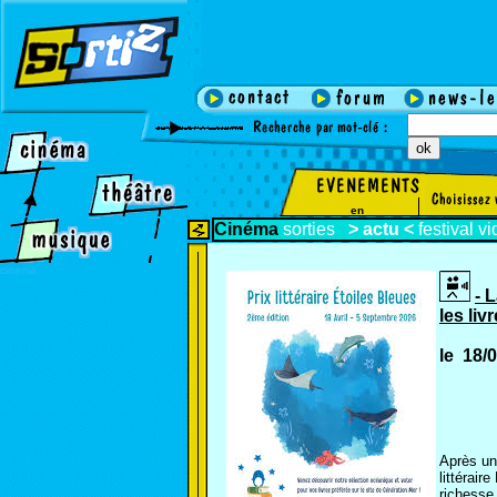
en
Cinéma
sorties
>
actu
<
festival
vi
cinema
- 
les li
le 18/
Après une
littérair
richesse 