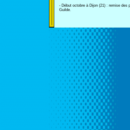
- Début octobre à Dijon (21) : remise des 
Guilde.