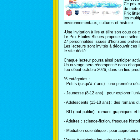
Ce prix o
de métrop
Prix lit
les multi
environnementaux, cultures et histoire.
-Une invitation à lire et élire son coup de 
Le Prix Étoiles Bleues propose une sélect
27 personnalités issues d’horizons profess
Les lecteurs sont invités à découvrir ces l
le site dédié.
Chaque lecteur pourra ainsi participer act
Un ouvrage sera récompensé dans chaque c
lieu début octobre 2026, dans un lieu pr
*6 catégories :
- Petits (jusqu’à 7 ans) : une première dé
- Jeunesse (8-12 ans) : pour explorer l’
- Adolescents (13-18 ans) : des romans d
- BD (tout public) : romans graphiques et
- Adultes : science-fiction, fresques hist
- Médiation scientifique : pour approfond
*Appel à rejoindre les acteurs du Prix litté