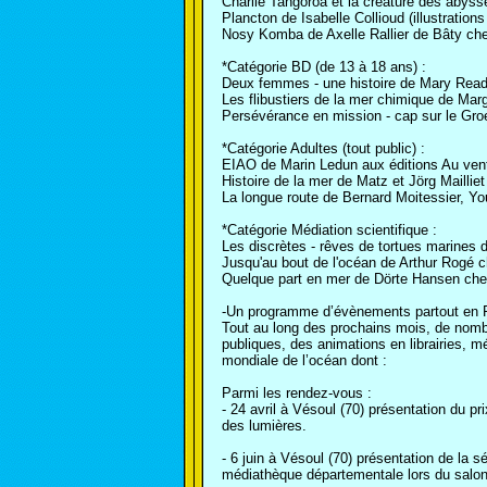
Charlie Tangoroa et la créature des abys
Plancton de Isabelle Collioud (illustratio
Nosy Komba de Axelle Rallier de Bâty che
*Catégorie BD (de 13 à 18 ans) :
Deux femmes - une histoire de Mary Read
Les flibustiers de la mer chimique de Mar
Persévérance en mission - cap sur le Gr
*Catégorie Adultes (tout public) :
EIAO de Marin Ledun aux éditions Au vent
Histoire de la mer de Matz et Jörg Mailli
La longue route de Bernard Moitessier, Y
*Catégorie Médiation scientifique :
Les discrètes - rêves de tortues marines 
Jusqu'au bout de l'océan de Arthur Rogé c
Quelque part en mer de Dörte Hansen ch
-Un programme d’évènements partout en 
Tout au long des prochains mois, de nomb
publiques, des animations en librairies, 
mondiale de l’océan dont :
Parmi les rendez-vous :
- 24 avril à Vésoul (70) présentation du p
des lumières.
- 6 juin à Vésoul (70) présentation de la sé
médiathèque départementale lors du salo