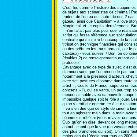
C’est fou comme l’histoire des subprimes 
de sujets aux scénaristes de cinéma ! Pas
traitent de l’un ou de l’autre de ces 2 cas :
gâteau, ainsi que Capitalism – a love stor
Margin call et Le capital dernièrement. Br
Il n’en fallait pas plus pour que le réalis
script qui fasse référence aux spéculatio
contexte qui s’inspire beaucoup de la haut
titrisation (technique financière qui consi
ou des prêts en les transformant, par le p
capitaux) - vous suivez ? Bon, on continue
(doubles ?) de renseignements autant de 
protocole.
L’avantage avec ce type de sujet, c’est qu
d’amour) sans que l’un prenne le pas sur l
notamment à la présence d’acteurs chevron
avec ses postures d’homme dans toute sa v
artist - ; Cécile de France, superbe en trad
concrets » !), qui se vante, un peu trop so
méconnaissable avec sa nouvelle coupe de 
impassible quelque soit le rôle à jouer. L
qu’on y croit dur comme fer à leur relatio
Il va s’en dire que ce style de cinéma bie
tout en agissant main dans la main avec t
néanmoins réfléchi (vous m’avez compris ?
Quoi qu’on en dise, devant ce long métrage
autant l’esprit que la vue (on voyage ent
des plus branchées qui soit). Un sans faut
moins depuis L’école pour tous en 2006…