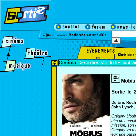
en
Cinéma
>
sorties
<
actu
festival
v
cinema
Möbiu
Sortie le 
De Eric Roch
John Lynch, 
Grégory Lioub
afin de surve
mission, son 
Grégory va rom
eux une passi